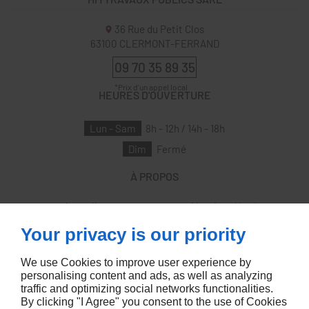
36 Rue du Petit Clos
63100
CLERMONT-FERRAND
09 70 35 89 35
HEURES D'OUVERTURE
Lun - Sam
8h - 12h / 14h - 18h
Dim
Fermé
À PROPOS
Accueil
Mentions légales
Contactez-nous
Plan du site
Your privacy is our priority
SUIVEZ-NOUS
We use Cookies to improve user experience by
personalising content and ads, as well as analyzing
traffic and optimizing social networks functionalities.
By clicking "I Agree" you consent to the use of Cookies